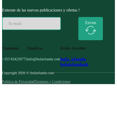
Enterate de las nuevas publicaciones y ofertas !
Enviar
Llamame
Email us
Redes Sociales
hola_irlanda
+353 834250775
info@holairlanda.com
holairlandaok
Copyright 2026 © holairlanda.com
Politica de Privacidad
Terminos y Condiciones