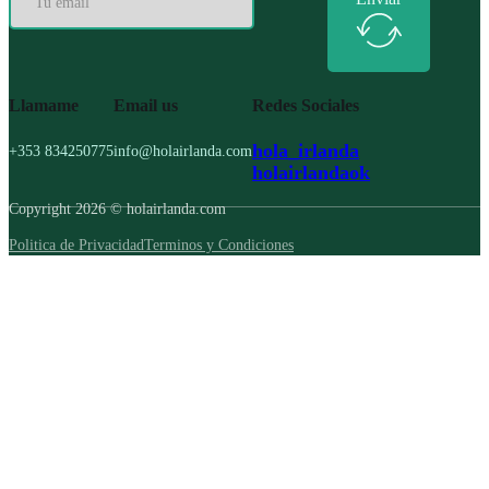
Llamame
Email us
Redes Sociales
hola_irlanda
+353 834250775
info@holairlanda.com
holairlandaok
Copyright 2026 © holairlanda.com
Politica de Privacidad
Terminos y Condiciones